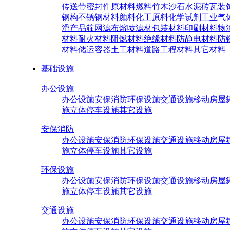
传送带密封件原材料
燃料
竹木沙石
水泥砖瓦
装
钢构
不锈钢材料
颜料
化工原料
化学试剂
工业气
滑产品
筛网滤布
熔喷滤材
包装材料
印刷材料
物
材料
耐火材料
阻燃材料
绝缘材料
防静电材料
防
材料
储运容器
土工材料
道路工程材料
其它材料
基础设施
办公设施
办公设施
安保消防
环保设施
交通设施
移动房屋
施
立体停车设施
其它设施
安保消防
办公设施
安保消防
环保设施
交通设施
移动房屋
施
立体停车设施
其它设施
环保设施
办公设施
安保消防
环保设施
交通设施
移动房屋
施
立体停车设施
其它设施
交通设施
办公设施
安保消防
环保设施
交通设施
移动房屋