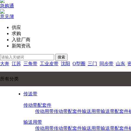
急购通
意见簿
供应
求购
入驻厂商
新闻资讯
搜索
大奔
江苏
三角带
工业皮带
沈阳
O型圈
三门
同步带
山东
所有分类
传送带
传动带配套件
传动用带
传动带配套件
输送用带
输送带配套件
输送用带
传动用带
传动带配套件
输送用带
输送带配套件