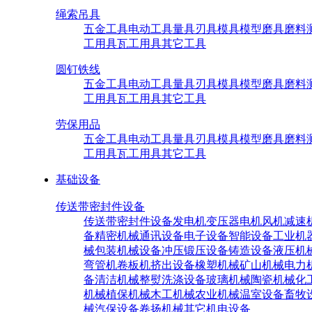
绳索吊具
五金工具
电动工具
量具刃具
模具模型
磨具磨料
工用具
瓦工用具
其它工具
圆钉铁线
五金工具
电动工具
量具刃具
模具模型
磨具磨料
工用具
瓦工用具
其它工具
劳保用品
五金工具
电动工具
量具刃具
模具模型
磨具磨料
工用具
瓦工用具
其它工具
基础设备
传送带密封件设备
传送带密封件设备
发电机
变压器
电机
风机
减速
备
精密机械
通讯设备
电子设备
智能设备
工业机
械
包装机械设备
冲压锻压设备
铸造设备
液压机
弯管机
卷板机
挤出设备
橡塑机械
矿山机械
电力
备
清洁机械
整熨洗涤设备
玻璃机械
陶瓷机械
化
机械
植保机械
木工机械
农业机械
温室设备
畜牧
械
汽保设备
卷扬机械
其它机电设备