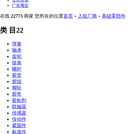
竞价排名
广告预定
在线
22773
商家
您所在的位置
首页
»
入驻厂商
»
基础零部件
类 目22
弹簧
轴承
齿轮
链条
螺杆
胶管
胶辊
脚轮
胶垫
胶粘剂
联轴器
传感器
传动件
紧固件
标准件