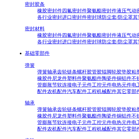
密封胶条
橡胶密封件
四氟密封件
聚氨酯密封件
液压气动
各行业密封
进口密封件
密封球
防尘套/防尘罩
其
密封材料
橡胶密封件
四氟密封件
聚氨酯密封件
液压气动
各行业密封
进口密封件
密封球
防尘套/防尘罩
其
基础零部件
弹簧
弹簧
轴承
齿轮
链条
螺杆
胶管
胶辊
脚轮
胶垫
胶粘
橡胶件
尼龙件
塑料件
聚氨酯件
陶瓷件
铜铝件
不
管
膨胀节
软连接
电子元件
工控元件
电热元件
电
配件
农机配件
汽车配件
工程机械配件
其它零部
轴承
弹簧
轴承
齿轮
链条
螺杆
胶管
胶辊
脚轮
胶垫
胶粘
橡胶件
尼龙件
塑料件
聚氨酯件
陶瓷件
铜铝件
不
管
膨胀节
软连接
电子元件
工控元件
电热元件
电
配件
农机配件
汽车配件
工程机械配件
其它零部