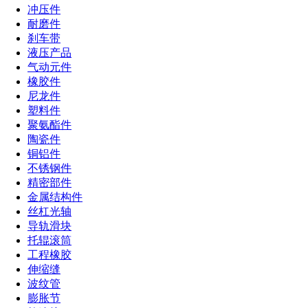
冲压件
耐磨件
刹车带
液压产品
气动元件
橡胶件
尼龙件
塑料件
聚氨酯件
陶瓷件
铜铝件
不锈钢件
精密部件
金属结构件
丝杠光轴
导轨滑块
托辊滚筒
工程橡胶
伸缩缝
波纹管
膨胀节