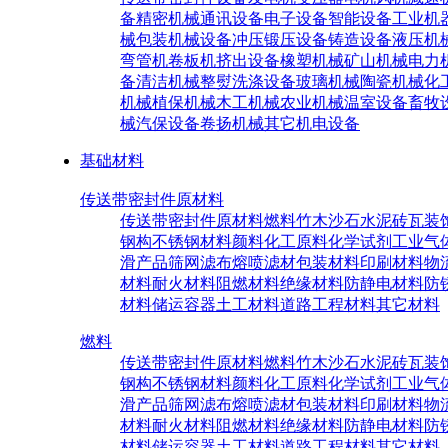
备
精密机械
通讯设备
电子设备
智能设备
工业机
械
包装机械设备
冲压锻压设备
铸造设备
液压机
弯管机
卷板机
挤出设备
橡塑机械
矿山机械
电力
备
清洁机械
整熨洗涤设备
玻璃机械
陶瓷机械
化
机械
植保机械
木工机械
农业机械
温室设备
畜牧
械
汽保设备
卷扬机械
其它机电设备
基础材料
传送带密封件原材料
传送带密封件原材料
燃料
竹木沙石
水泥砖瓦
装
钢构
不锈钢材料
颜料
化工原料
化学试剂
工业气
滑产品
筛网滤布
熔喷滤材
包装材料
印刷材料
物
材料
耐火材料
阻燃材料
绝缘材料
防静电材料
防
材料
储运容器
土工材料
道路工程材料
其它材料
燃料
传送带密封件原材料
燃料
竹木沙石
水泥砖瓦
装
钢构
不锈钢材料
颜料
化工原料
化学试剂
工业气
滑产品
筛网滤布
熔喷滤材
包装材料
印刷材料
物
材料
耐火材料
阻燃材料
绝缘材料
防静电材料
防
材料
储运容器
土工材料
道路工程材料
其它材料